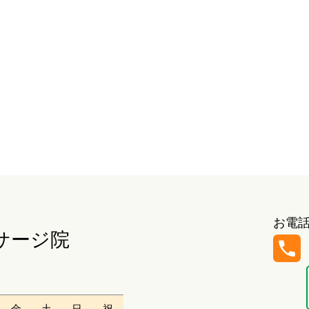
お電
サージ院
金
土
日
祝