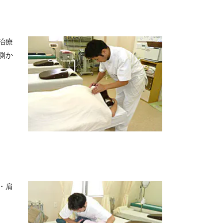
治療
側か
・肩