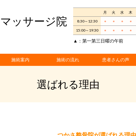
月
火
水
木
灸マッサージ院
8:30～12:30
●
●
●
●
15:00～19:30
●
●
●
●
▲：第一第三日曜の午前
施術案内
施術の流れ
患者さんの声
選ばれる理由
つかさ整骨院が選ばれる理